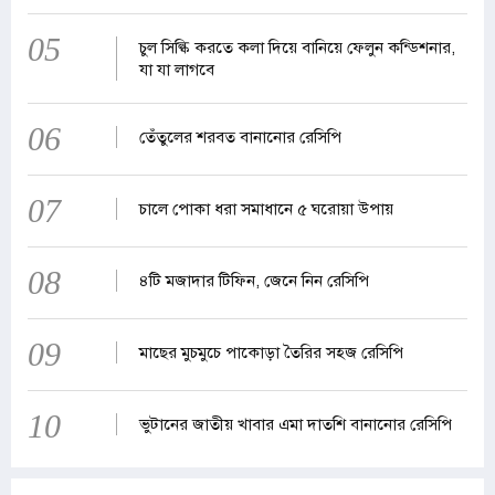
05
চুল সিল্কি করতে কলা দিয়ে বানিয়ে ফেলুন কন্ডিশনার,
যা যা লাগবে
06
তেঁতুলের শরবত বানানোর রেসিপি
07
চালে পোকা ধরা সমাধানে ৫ ঘরোয়া উপায়
08
৪টি মজাদার টিফিন, জেনে নিন রেসিপি
09
মাছের মুচমুচে পাকোড়া তৈরির সহজ রেসিপি
10
ভুটানের জাতীয় খাবার এমা দাতশি বানানোর রেসিপি