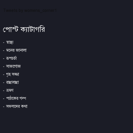
Tweets by womens_corner1
পোস্ট ক্যাটাগরি
স্বাস্থ্য
মনের জানালা
রূপচর্চা
সাজগোজ
গৃহ সজ্জা
রান্নাবান্না
ভ্রমণ
পাঠকের গল্প
সফলদের কথা