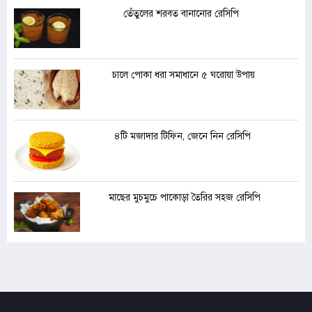
তেঁতুলের শরবত বানানোর রেসিপি
চালে পোকা ধরা সমাধানে ৫ ঘরোয়া উপায়
৪টি মজাদার টিফিন, জেনে নিন রেসিপি
মাছের মুচমুচে পাকোড়া তৈরির সহজ রেসিপি