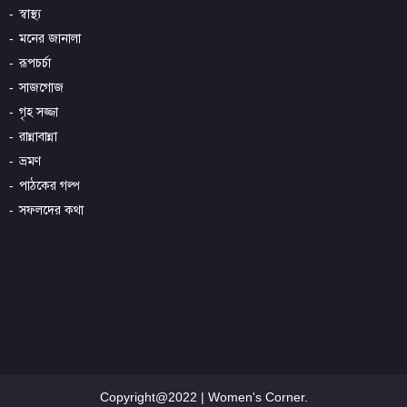
স্বাস্থ্য
মনের জানালা
রূপচর্চা
সাজগোজ
গৃহ সজ্জা
রান্নাবান্না
ভ্রমণ
পাঠকের গল্প
সফলদের কথা
Copyright@2022 | Women's Corner.