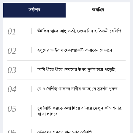
সর্বশেষ
জনপ্রিয়
01
শুঁটকির স্বাদে আলু ভর্তা, জেনে নিন ব্যতিক্রমী রেসিপি
02
হলুদের ভাইরাল ফেসপ্যাকটি বানাবেন যেভাবে
03
আমি ধীরে ধীরে দেবরের উপর দুর্বল হয়ে পড়েছি
04
যে ৭ বৈশিষ্ট্য থাকলে নারীর কাছে সে সুদর্শন পুরুষ
05
চুল সিল্কি করতে কলা দিয়ে বানিয়ে ফেলুন কন্ডিশনার,
যা যা লাগবে
06
তেঁতুলের শরবত বানানোর রেসিপি