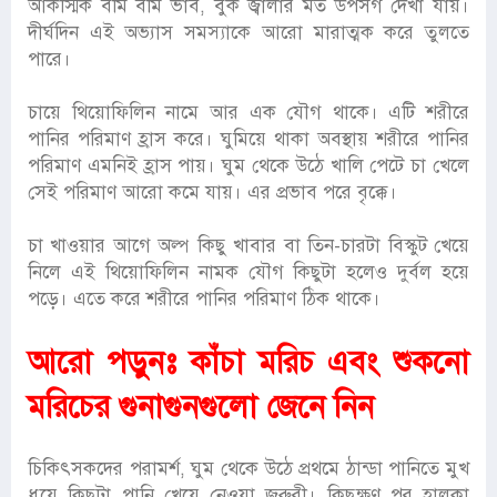
আকস্মিক বমি বমি ভাব, বুক জ্বালার মত উপসর্গ দেখা যায়।
দীর্ঘদিন এই অভ্যাস সমস্যাকে আরো মারাত্মক করে তুলতে
পারে।
চায়ে থিয়োফিলিন নামে আর এক যৌগ থাকে। এটি শরীরে
পানির পরিমাণ হ্রাস করে। ঘুমিয়ে থাকা অবস্থায় শরীরে পানির
পরিমাণ এমনিই হ্রাস পায়। ঘুম থেকে উঠে খালি পেটে চা খেলে
সেই পরিমাণ আরো কমে যায়। এর প্রভাব পরে বৃক্কে।
চা খাওয়ার আগে অল্প কিছু খাবার বা তিন-চারটা বিস্কুট খেয়ে
নিলে এই থিয়োফিলিন‌ নামক যৌগ কিছুটা হলেও দুর্বল হয়ে
পড়ে। এতে করে শরীরে পানির পরিমাণ ঠিক থাকে।
আরো পড়ুনঃ
কাঁচা মরিচ এবং শুকনো
মরিচের গুনাগুনগুলো জেনে নিন
চিকিৎসকদের পরামর্শ, ঘুম থেকে উঠে প্রথমে ঠান্ডা পানিতে মুখ
ধুয়ে কিছুটা পানি খেয়ে নেওয়া জরুরী। কিছুক্ষণ পর হালকা