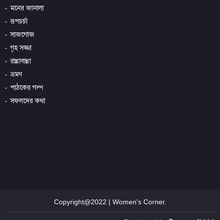
মনের জানালা
রূপচর্চা
সাজগোজ
গৃহ সজ্জা
রান্নাবান্না
ভ্রমণ
পাঠকের গল্প
সফলদের কথা
Copyright@2022 | Women's Corner.