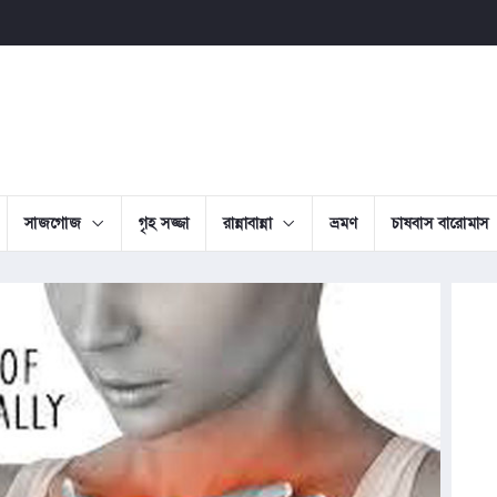
সাজগোজ
গৃহ সজ্জা
রান্নাবান্না
ভ্রমণ
চাষবাস বারোমাস