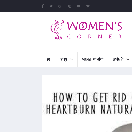
স্বাস্থ্য
মনের জানালা
রূপচর্চা