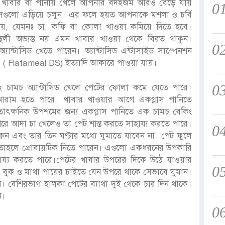
 খাবার বা পানীয় খেলে আপনার বদহজম আরও বেড়ে যায়
0
সেগুলো এড়িয়ে চলুন। এর ফলে হয়ত আপনাকে মশলা ও চর্বি
পানীয়, যেমনঃ চা, কফি বা কোলা খাওয়া কমিয়ে দিতে হবে।
থলী অভ্যস্ত নয় এমন খাবার খাওয়া থেকে বিরত থাকুন।
0
্যান্টাসিড খেতে পারেন। অ্যান্টাসিড এন্টাসাইড সাস্পেনশন
স. ( Flatameal DS) ইত্যাদি আকারে পাওয়া যায়।
0
 চামচ অ্যান্টাসিড খেলে পেটের ফোলা কমে যেতে পারে।
রাম হতে পারে। খাবার খাওয়ার আগে একগ্লাস পানিতে
তাৎক্ষনিক উপশমের জন্য একগ্লাস পানিতে এক চামচ বেকিং
রে আদা চা খেলেও তা পেট শান্ত করতে সাহায্য করতে পারে।
0
রুন এবং তার তিন ঘণ্টার মধ্যে ঘুমাতে যাবেন না। পেট ফুলে
তাহলে প্রোবায়টিক নিতে পারেন। এগুলো একধরনের উপকারি
ায্য করতে পারে।পেটের খাবার উপরের দিকে উঠে যাওয়ার
0
বুক ও মাথা পায়ের চাইতে যেন উপরে থাকে সেভাবে ঘুমান।
। বেশিরভাগ হালকা পেটের ব্যাথা দুই থেকে চার দিন থাকে।
ন।
0