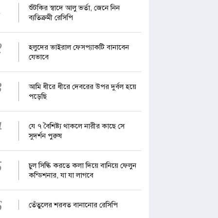
1
শুঁটকির স্বাদে আলু ভর্তা, জেনে নিন
ব্যতিক্রমী রেসিপি
2
হলুদের ভাইরাল ফেসপ্যাকটি বানাবেন
যেভাবে
3
আমি ধীরে ধীরে দেবরের উপর দুর্বল হয়ে
পড়েছি
4
যে ৭ বৈশিষ্ট্য থাকলে নারীর কাছে সে
সুদর্শন পুরুষ
5
চুল সিল্কি করতে কলা দিয়ে বানিয়ে ফেলুন
কন্ডিশনার, যা যা লাগবে
6
তেঁতুলের শরবত বানানোর রেসিপি