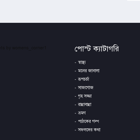
পোস্ট ক্যাটাগরি
ts by womens_corner1
স্বাস্থ্য
মনের জানালা
রূপচর্চা
সাজগোজ
গৃহ সজ্জা
রান্নাবান্না
ভ্রমণ
পাঠকের গল্প
সফলদের কথা