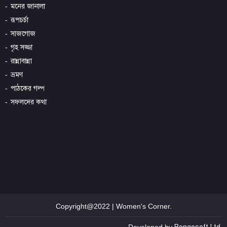
মনের জানালা
রূপচর্চা
সাজগোজ
গৃহ সজ্জা
রান্নাবান্না
ভ্রমণ
পাঠকের গল্প
সফলদের কথা
Copyright@2022 | Women's Corner.
Developed by