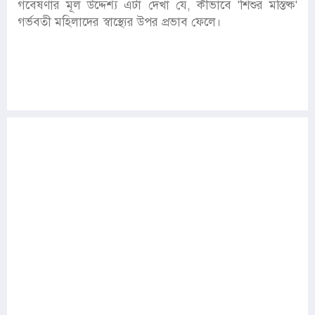
গবেষণার মূল উদ্দেশ্য এটা দেখা যে, কীভাবে 'শিশুর মস্তিষ্ক'
গর্ভবতী মহিলাদের স্বাস্থ্যের উপর প্রভাব ফেলে।