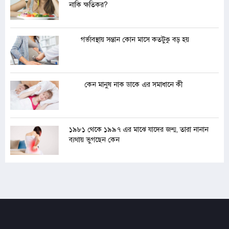
নাকি ক্ষতিকর?
গর্ভাবস্থায় সন্তান কোন মাসে কতটুকু বড় হয়
কেন মানুষ নাক ডাকে এর সমাধানে কী
১৯৮১ থেকে ১৯৯৭ এর মাঝে যাদের জন্ম, তারা নানান
ব্যথায় ভুগছেন কেন