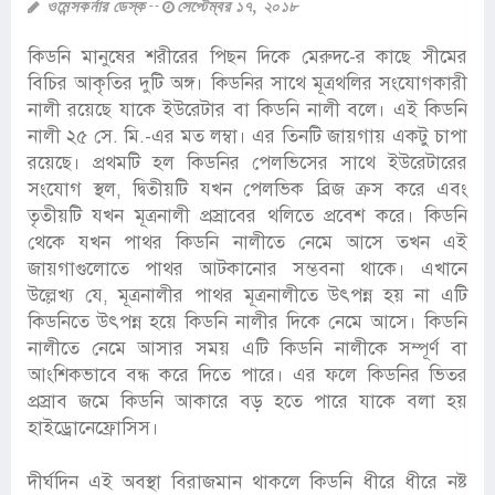
ওমেন্সকর্নার ডেস্ক
সেপ্টেম্বর ১৭, ২০১৮
কিডনি মানুষের শরীরের পিছন দিকে মেরুদ-ের কাছে সীমের
বিচির আকৃতির দুটি অঙ্গ। কিডনির সাথে মূত্রথলির সংযোগকারী
নালী রয়েছে যাকে ইউরেটার বা কিডনি নালী বলে। এই কিডনি
নালী ২৫ সে. মি.-এর মত লম্বা। এর তিনটি জায়গায় একটু চাপা
রয়েছে। প্রথমটি হল কিডনির পেলভিসের সাথে ইউরেটারের
সংযোগ স্থল, দ্বিতীয়টি যখন পেলভিক ব্রিজ ক্রস করে এবং
তৃতীয়টি যখন মূত্রনালী প্রস্রাবের থলিতে প্রবেশ করে। কিডনি
থেকে যখন পাথর কিডনি নালীতে নেমে আসে তখন এই
জায়গাগুলোতে পাথর আটকানোর সম্ভবনা থাকে। এখানে
উল্লেখ্য যে, মূত্রনালীর পাথর মূত্রনালীতে উৎপন্ন হয় না এটি
কিডনিতে উৎপন্ন হয়ে কিডনি নালীর দিকে নেমে আসে। কিডনি
নালীতে নেমে আসার সময় এটি কিডনি নালীকে সম্পূর্ণ বা
আংশিকভাবে বন্ধ করে দিতে পারে। এর ফলে কিডনির ভিতর
প্রস্রাব জমে কিডনি আকারে বড় হতে পারে যাকে বলা হয়
হাইড্রোনেফ্রোসিস।
দীর্ঘদিন এই অবস্থা বিরাজমান থাকলে কিডনি ধীরে ধীরে নষ্ট