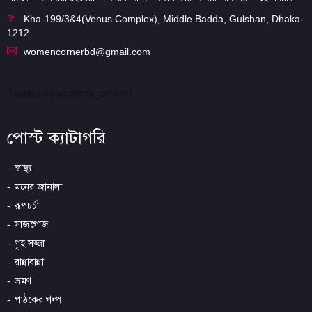
Kha-199/3&4(Venus Complex), Middle Badda, Gulshan, Dhaka-
1212
womencornerbd@gmail.com
Tweets by womens_corner1
পোস্ট ক্যাটাগরি
স্বাস্থ্য
মনের জানালা
রূপচর্চা
সাজগোজ
গৃহ সজ্জা
রান্নাবান্না
ভ্রমণ
পাঠকের গল্প