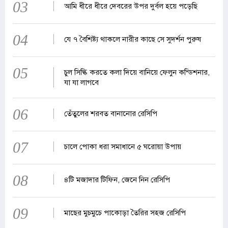
03
আমি ধীরে ধীরে দেবরের উপর দুর্বল হয়ে পড়েছি
04
যে ৭ বৈশিষ্ট্য থাকলে নারীর কাছে সে সুদর্শন পুরুষ
05
চুল সিল্কি করতে কলা দিয়ে বানিয়ে ফেলুন কন্ডিশনার,
যা যা লাগবে
06
তেঁতুলের শরবত বানানোর রেসিপি
07
চালে পোকা ধরা সমাধানে ৫ ঘরোয়া উপায়
08
৪টি মজাদার টিফিন, জেনে নিন রেসিপি
09
মাছের মুচমুচে পাকোড়া তৈরির সহজ রেসিপি