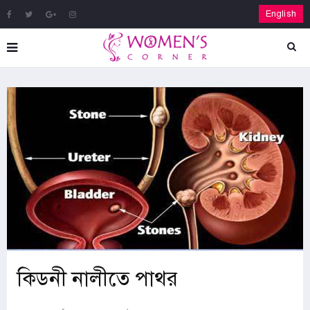
English
কিডনী নালীতে পাথর