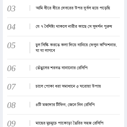
03
আমি ধীরে ধীরে দেবরের উপর দুর্বল হয়ে পড়েছি
04
যে ৭ বৈশিষ্ট্য থাকলে নারীর কাছে সে সুদর্শন পুরুষ
05
চুল সিল্কি করতে কলা দিয়ে বানিয়ে ফেলুন কন্ডিশনার,
যা যা লাগবে
06
তেঁতুলের শরবত বানানোর রেসিপি
07
চালে পোকা ধরা সমাধানে ৫ ঘরোয়া উপায়
08
৪টি মজাদার টিফিন, জেনে নিন রেসিপি
09
মাছের মুচমুচে পাকোড়া তৈরির সহজ রেসিপি