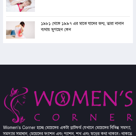
১৯৮১ থেকে ১৯৯৭ এর মাঝে যাদের জন্ম, তারা নানান
ব্যথায় ভুগছেন কেন
Women's Corner হচ্ছে মেয়েদের একটা প্লাটফর্ম যেখানে মেয়েদের বিভিন্ন সমস্যা,
সমস্যার সমাধান, মেয়েদের ফ্যাশন এবং প্যাশন, শখ এবং স্বপ্নের কথা থাকবে। থাকতে