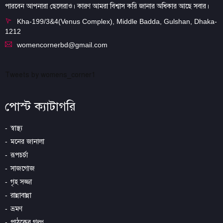
পারবেন আপনারা ছেলেরাও। কারণ আমরা বিশ্বাস করি জানার অধিকার আছে সবার।
Kha-199/3&4(Venus Complex), Middle Badda, Gulshan, Dhaka-
1212
womencornerbd@gmail.com
Tweets by womens_corner1
পোস্ট ক্যাটাগরি
স্বাস্থ্য
মনের জানালা
রূপচর্চা
সাজগোজ
গৃহ সজ্জা
রান্নাবান্না
ভ্রমণ
পাঠকের গল্প