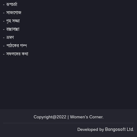
রূপচর্চা
সাজগোজ
গৃহ সজ্জা
রান্নাবান্না
ভ্রমণ
পাঠকের গল্প
সফলদের কথা
Copyright@2022 | Women's Corner.
Developed by
Bongosoft Ltd.