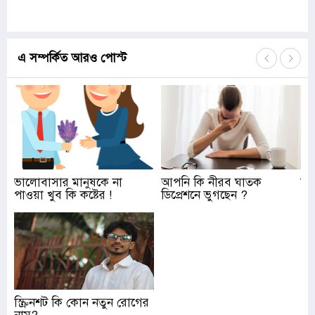
এ সম্পর্কিত আরও পোস্ট
ভালোবাসার মানুষকে না
আপনি কি নীরব ঘাতক
উই
পাওয়া খুব কি কষ্টের !
ডিপ্রেশনে ভুগছেন ?
মে
স্ক্রিনশট কি কোন নতুন রোগের