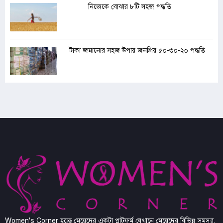
নিজেকে বোঝার ৮টি সহজ পদ্ধতি
টাকা জমানোর সহজ উপায় জনপ্রিয় ৫০-৩০-২০ পদ্ধতি
Women's Corner হচ্ছে মেয়েদের একটা প্লাটফর্ম যেখানে মেয়েদের বিভিন্ন সমস্যা,