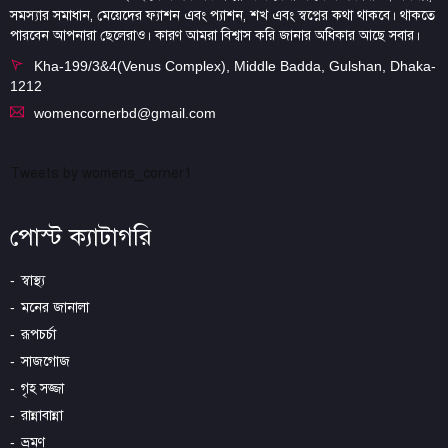
সমস্যার সমাধান, মেয়েদের ফ্যাশন এবং প্যাশন, শখ এবং স্বপ্নের কথা থাকবে। থাকতে
পারবেন আপনারা ছেলেরাও। কারণ আমরা বিশ্বাস করি জানার অধিকার আছে সবার।
Kha-199/3&4(Venus Complex), Middle Badda, Gulshan, Dhaka-
1212
womencornerbd@gmail.com
Tweets by womens_corner1
পোস্ট ক্যাটাগরি
স্বাস্থ্য
মনের জানালা
রূপচর্চা
সাজগোজ
গৃহ সজ্জা
রান্নাবান্না
ভ্রমণ