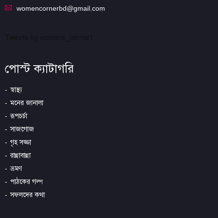
womencornerbd@gmail.com
Tweets by womens_corner1
পোস্ট ক্যাটাগরি
স্বাস্থ্য
মনের জানালা
রূপচর্চা
সাজগোজ
গৃহ সজ্জা
রান্নাবান্না
ভ্রমণ
পাঠকের গল্প
সফলদের কথা