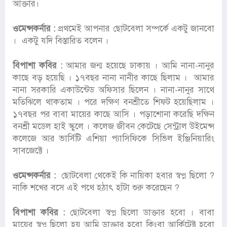
আক্তার।
ওমেন্সকর্নার :
প্রথমেই আপনার ছোটবেলা সম্পর্কে একটু জানবো
। একটু যদি বিস্তারিত বলেন ।
বিপাশা কবির :
আমার জন্ম হয়েছে ঢাকায় । আমি নানা-নানুর
কাছে বড় হয়েছি । ১৭বছর নানা নানীর কাছে ছিলাম । আমার
নানা সরকারি একাউন্টেড অফিসার ছিলেন । নানা-নানুর সাথে
মতিঝিলে থাকতাম । পরে দক্ষিণ বনশ্রীতে শিফট হয়েছিলাম ।
১৭বছর পর বাবা মায়ের কাছে আসি । পড়াশোনা করেছি দক্ষিন
বনশ্রী মডেল হাই স্কুলে । কলেজ জীবন কেটেছে সেন্ট্রাল উইমেন্স
কলেজে আর ভার্সিটি এশিয়া প্যাসিফিকে সিভিল ইঞ্জিনিয়ারিং
সাবজেক্টে ।
ওমেন্সকর্নার :
ছোটবেলা থেকেই কি নায়িকা হবার স্বপ্ন ছিলো ?
নাকি শখের বসে এই পথে হঠাৎ হাঁটা শুরু করেছেন ?
বিপাশা কবির :
ছোটবেলা স্বপ্ন ছিলো ডাক্তার হবো । বাবা
মায়ের স্বপ্ন ছিলো হয় আমি ডাক্তার হবো কিংবা আর্কিটেক্ট হবো