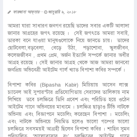
ফারজানা আক্তার
জানুয়ারি ৯, ২০১৮
আমরা যারা সাধারণ জনগণ রয়েছি তাদের সবার একটি আলাদা
জানার আগ্রহের জগৎ রয়েছে । সেই জগৎতে আমরা সবাই,
তারকা বনে যাওয়া মানুষগুলোকে নিয়ে জানতে চায়। তাদের
ছোটবেলা,বড়বেলা, বেড়ে উঠা, পড়াশোনা, স্কুলজীবন,
কলেজজীবন , প্রথম প্রেম, অর্জন ইত্যাদি সম্পর্কে জানার অধীর
আগ্রহ রয়েছে । সেই জানার আগ্রহ থেকে আজ আমরা জানবো
জনপ্রিয় অভিনেত্রী আইটেম গার্ল খ্যাত বিপাশা কবির সম্পর্কে ।
বিপাশা কবির (Bipasha Kabir) মিডিয়ায় আসেন লাক্স
চ্যানেল আই সুপারস্টার প্রতিযোগিতায় সেরাদের তালিকায় নাম
লিখিয়ে তবে চলচ্চিত্রে তিনি প্রবেশ এবং পরিচিত হয়ে ওঠেন
আইটেম গানে অভিনয়ের মাধ্যমে । চলচ্চিত্র ছাড়াও টিভি নাটকে
অভিনয় এবং বিজ্ঞাপনে মডেলিং করেছেন বিপাশা । মডেলিং
এবং নাটকে অভিনয়ে নিয়মিত হলেও ভালো গল্পের ভালো
চলচ্চিত্রে সবসময়ই আগ্রহী ছিলেন বিপাশা কবির । শাহিন সুমন
পরিচালিত ‘ভালোবাসার রং’ চলচ্চিত্রের আইটেম গানে