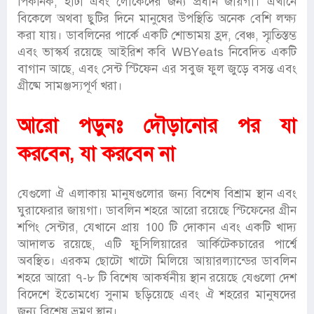
পিকনিক, হাঁটা এবং লোকেদের জন্য প্রধান জায়গা। এখানে
বিকেলে অথবা ছুটির দিনে মানুষের উপস্থিতি অনেক বেশি লক্ষ্য
করা যায়। ডাবলিনের পার্কে একটি শোভাময় হ্রদ, বেঞ্চ, স্মৃতিস্তম্ভ
এবং ভাস্কর্য রয়েছে আইরিশ কবি WBYeats নিবেদিত একটি
বাগান আছে, এবং সেন্ট স্টিফেন এর সবুজ ফুল জুড়ে বসন্ত এবং
গ্রীষ্মে সামঞ্জস্যপূর্ণ খরা।
আরো পড়ুনঃ
দৌড়ানোর পর যা
করবেন, যা করবেন না
যেগুলো ঐ এলাকায় মানুষগুলোর জন্য বিশেষ বিশ্রাম স্থান এবং
ঘুরাফেরার জায়গা। ডাবলিন শহরে আরো রয়েছে স্টিফেনের গ্রীন
শপিং সেন্টার, যেখানে প্রায় 100 টি দোকান এবং একটি খাদ্য
আদালত রয়েছে, এটি ফুসিলিয়ারের আর্কিটেকচারের পার্শ্বে
অবস্থিত। এরকম ছোটো খাটো মিলিয়ে আয়ারল্যান্ডের ডাবলিন
শহরে আরো ৭-৮ টি বিশেষ আকর্ষনীয় স্থান রয়েছে যেগুলো দেশ
বিদেশে ইতোমধ্যে সুনাম ছড়িয়েছে এবং ঐ শহরের মানুষদের
জন্য বিশেষ ভ্রমণ স্থান।