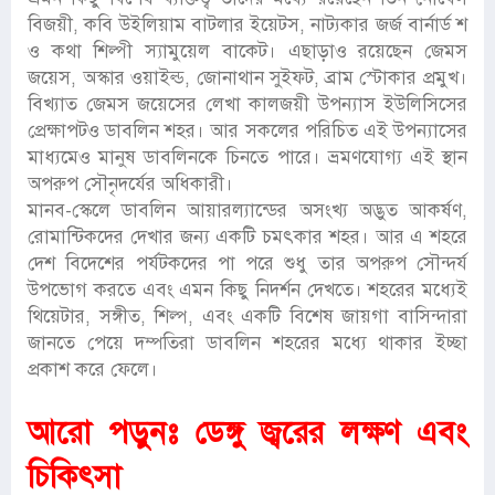
বিজয়ী, কবি উইলিয়াম বাটলার ইয়েটস, নাট্যকার জর্জ বার্নার্ড শ
ও কথা শিল্পী স্যামুয়েল বাকেট। এছাড়াও রয়েছেন জেমস
জয়েস, অস্কার ওয়াইল্ড, জোনাথান সুইফট, ব্রাম স্টোকার প্রমুখ।
বিখ্যাত জেমস জয়েসের লেখা কালজয়ী উপন্যাস ইউলিসিসের
প্রেক্ষাপটও ডাবলিন শহর। আর সকলের পরিচিত এই উপন্যাসের
মাধ্যমেও মানুষ ডাবলিনকে চিনতে পারে। ভ্রমণযোগ্য এই স্থান
অপরুপ সৌনৃদর্যের অধিকারী।
মানব-স্কেলে ডাবলিন আয়ারল্যান্ডের অসংখ্য অদ্ভুত আকর্ষণ,
রোমান্টিকদের দেখার জন্য একটি চমৎকার শহর। আর এ শহরে
দেশ বিদেশের পর্যটকদের পা পরে শুধু তার অপরুপ সৌন্দর্য
উপভোগ করতে এবং এমন কিছু নিদর্শন দেখতে। শহরের মধ্যেই
থিয়েটার, সঙ্গীত, শিল্প, এবং একটি বিশেষ জায়গা বাসিন্দারা
জানতে পেয়ে দম্পতিরা ডাবলিন শহরের মধ্যে থাকার ইচ্ছা
প্রকাশ করে ফেলে।
আরো পড়ুনঃ
ডেঙ্গু জ্বরের লক্ষণ এবং
চিকিৎসা