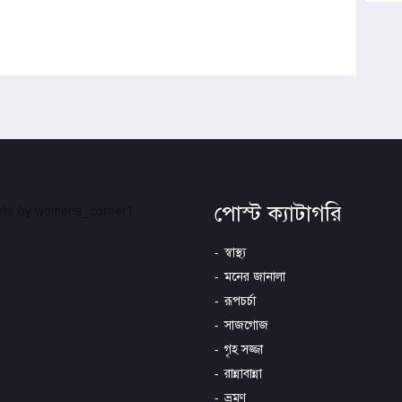
পোস্ট ক্যাটাগরি
ts by womens_corner1
স্বাস্থ্য
মনের জানালা
রূপচর্চা
সাজগোজ
গৃহ সজ্জা
রান্নাবান্না
ভ্রমণ