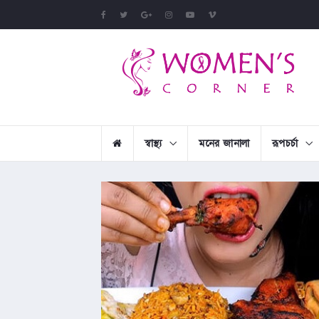
স্বাস্থ্য
মনের জানালা
রূপচর্চা