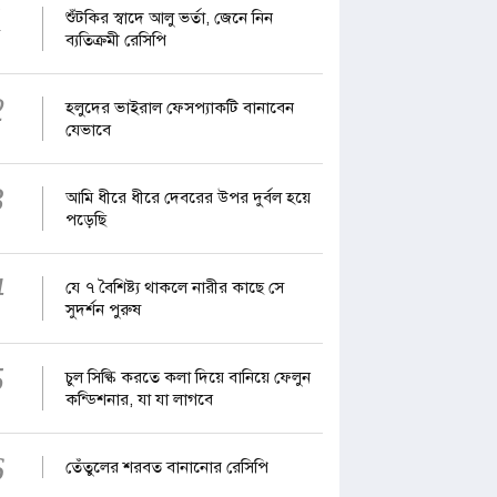
1
শুঁটকির স্বাদে আলু ভর্তা, জেনে নিন
ব্যতিক্রমী রেসিপি
2
হলুদের ভাইরাল ফেসপ্যাকটি বানাবেন
যেভাবে
3
আমি ধীরে ধীরে দেবরের উপর দুর্বল হয়ে
পড়েছি
4
যে ৭ বৈশিষ্ট্য থাকলে নারীর কাছে সে
সুদর্শন পুরুষ
5
চুল সিল্কি করতে কলা দিয়ে বানিয়ে ফেলুন
কন্ডিশনার, যা যা লাগবে
6
তেঁতুলের শরবত বানানোর রেসিপি