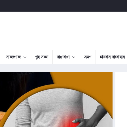
সাজগোজ
গৃহ সজ্জা
রান্নাবান্না
ভ্রমণ
চাষবাস বারোমাস