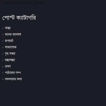
Tweets by womens_corner1
পোস্ট ক্যাটাগরি
স্বাস্থ্য
মনের জানালা
রূপচর্চা
সাজগোজ
গৃহ সজ্জা
রান্নাবান্না
ভ্রমণ
পাঠকের গল্প
সফলদের কথা