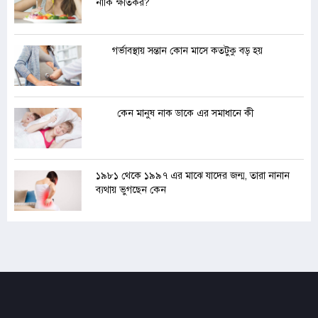
নাকি ক্ষতিকর?
গর্ভাবস্থায় সন্তান কোন মাসে কতটুকু বড় হয়
কেন মানুষ নাক ডাকে এর সমাধানে কী
১৯৮১ থেকে ১৯৯৭ এর মাঝে যাদের জন্ম, তারা নানান
ব্যথায় ভুগছেন কেন