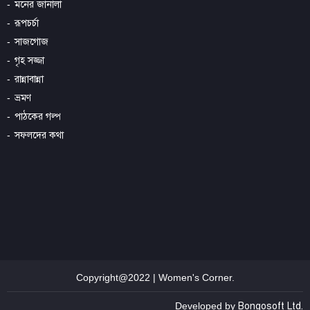
মনের জানালা
রূপচর্চা
সাজগোজ
গৃহ সজ্জা
রান্নাবান্না
ভ্রমণ
পাঠকের গল্প
সফলদের কথা
Copyright@2022 | Women's Corner.
Developed by
Bongosoft Ltd.