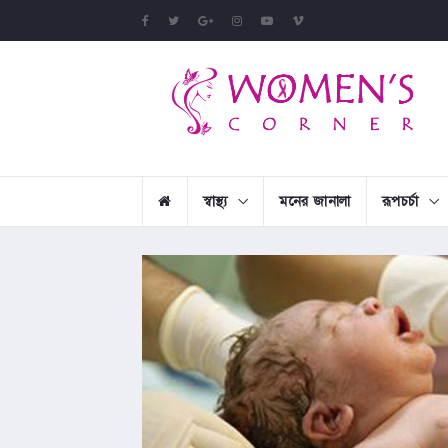
স্বাস্থ্য
মনের জানালা
রূপচর্চা