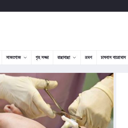
সাজগোজ
গৃহ সজ্জা
রান্নাবান্না
ভ্রমণ
চাষবাস বারোমাস