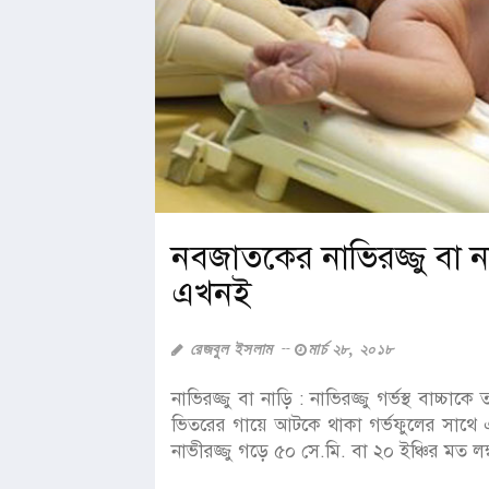
নবজাতকের নাভিরজ্জু বা ন
এখনই
রেজবুল ইসলাম
মার্চ ২৮, ২০১৮
নাভিরজ্জু বা নাড়ি : নাভিরজ্জু গর্ভস্থ বাচ্চা
ভিতরের গায়ে আটকে থাকা গর্ভফুলের সাথে এবং 
নাভীরজ্জু গড়ে ৫০ সে.মি. বা ২০ ইঞ্চির মত লম