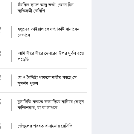
1
শুঁটকির স্বাদে আলু ভর্তা, জেনে নিন
ব্যতিক্রমী রেসিপি
2
হলুদের ভাইরাল ফেসপ্যাকটি বানাবেন
যেভাবে
3
আমি ধীরে ধীরে দেবরের উপর দুর্বল হয়ে
পড়েছি
4
যে ৭ বৈশিষ্ট্য থাকলে নারীর কাছে সে
সুদর্শন পুরুষ
5
চুল সিল্কি করতে কলা দিয়ে বানিয়ে ফেলুন
কন্ডিশনার, যা যা লাগবে
6
তেঁতুলের শরবত বানানোর রেসিপি