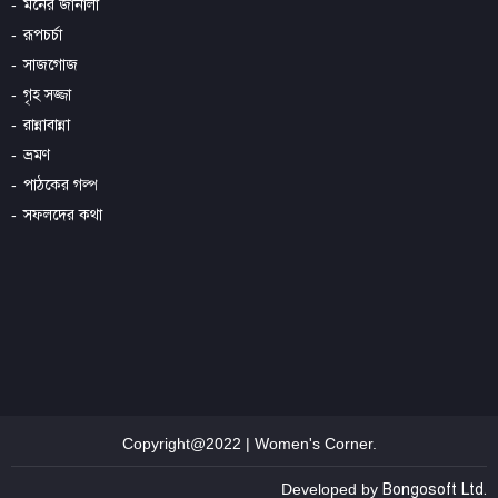
মনের জানালা
রূপচর্চা
সাজগোজ
গৃহ সজ্জা
রান্নাবান্না
ভ্রমণ
পাঠকের গল্প
সফলদের কথা
Copyright@2022 | Women's Corner.
Developed by
Bongosoft Ltd.