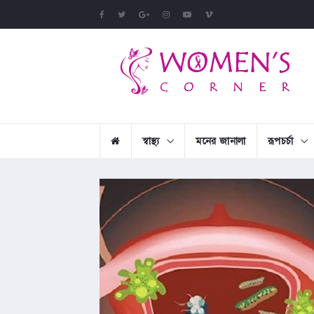
স্বাস্থ্য
মনের জানালা
রূপচর্চা