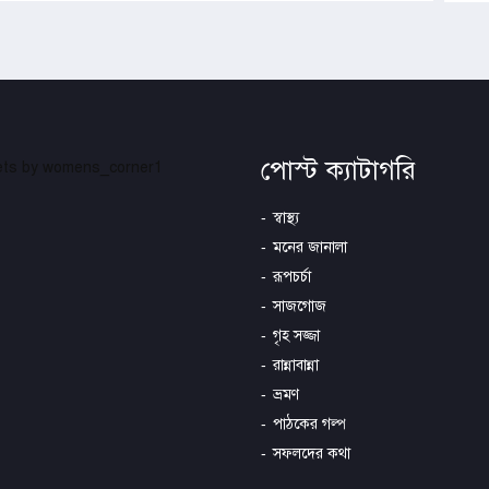
পোস্ট ক্যাটাগরি
ts by womens_corner1
স্বাস্থ্য
মনের জানালা
রূপচর্চা
সাজগোজ
গৃহ সজ্জা
রান্নাবান্না
ভ্রমণ
পাঠকের গল্প
সফলদের কথা