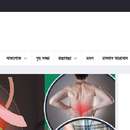
সাজগোজ
গৃহ সজ্জা
রান্নাবান্না
ভ্রমণ
চাষবাস বারোমাস