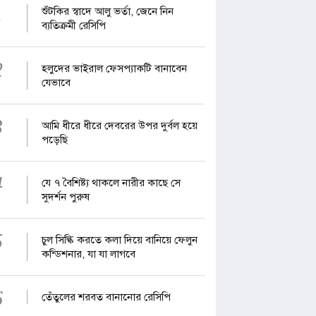
1
শুঁটকির স্বাদে আলু ভর্তা, জেনে নিন
ব্যতিক্রমী রেসিপি
2
হলুদের ভাইরাল ফেসপ্যাকটি বানাবেন
যেভাবে
3
আমি ধীরে ধীরে দেবরের উপর দুর্বল হয়ে
পড়েছি
4
যে ৭ বৈশিষ্ট্য থাকলে নারীর কাছে সে
সুদর্শন পুরুষ
5
চুল সিল্কি করতে কলা দিয়ে বানিয়ে ফেলুন
কন্ডিশনার, যা যা লাগবে
6
তেঁতুলের শরবত বানানোর রেসিপি