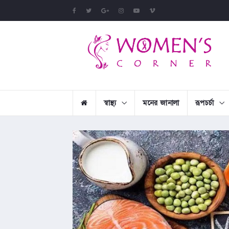
স্বাস্থ্য
মনের জানালা
রূপচর্চা