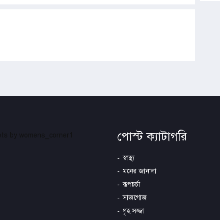
পোস্ট ক্যাটাগরি
ts by womens_corner1
স্বাস্থ্য
মনের জানালা
রূপচর্চা
সাজগোজ
গৃহ সজ্জা