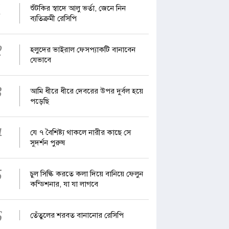
1
শুঁটকির স্বাদে আলু ভর্তা, জেনে নিন
ব্যতিক্রমী রেসিপি
2
হলুদের ভাইরাল ফেসপ্যাকটি বানাবেন
যেভাবে
3
আমি ধীরে ধীরে দেবরের উপর দুর্বল হয়ে
পড়েছি
4
যে ৭ বৈশিষ্ট্য থাকলে নারীর কাছে সে
সুদর্শন পুরুষ
5
চুল সিল্কি করতে কলা দিয়ে বানিয়ে ফেলুন
কন্ডিশনার, যা যা লাগবে
6
তেঁতুলের শরবত বানানোর রেসিপি