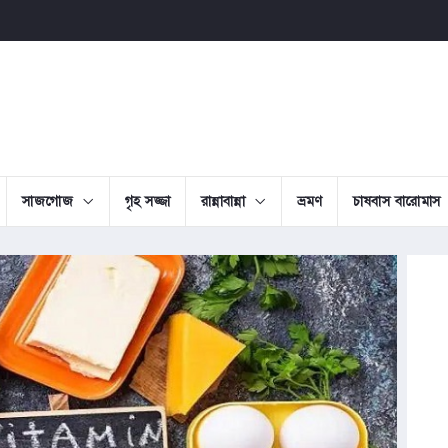
সাজগোজ
গৃহ সজ্জা
রান্নাবান্না
ভ্রমণ
চাষবাস বারোমাস